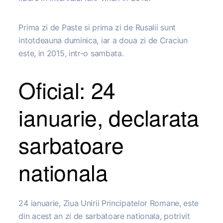
Prima zi de Paste si prima zi de Rusalii sunt
intotdeauna duminica, iar a doua zi de Craciun
este, in 2015, intr-o sambata.
Oficial: 24
ianuarie, declarata
sarbatoare
nationala
24 ianuarie, Ziua Unirii Principatelor Romane, este
din acest an zi de sarbatoare nationala, potrivit