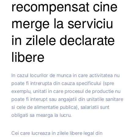
recompensat cine
merge la serviciu
in zilele declarate
libere
In cazul locurilor de munca in care activitatea nu
poate fi intrerupta din cauza specificului (spre
exemplu, unitati in care procesul de productie nu
poate fi interupt sau angajatii din unitatile sanitare
si cele de alimentatie publica), salariatii sunt
obligati sa mearga la lucru.
Cei care lucreaza in zilele libere legal din