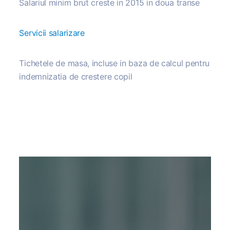
Salariul minim brut creste in 2015 in doua transe
Servicii salarizare
Tichetele de masa, incluse in baza de calcul pentru
indemnizatia de crestere copil