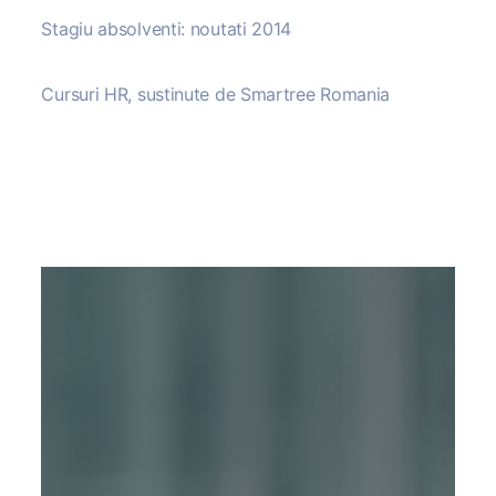
Stagiu absolventi: noutati 2014
Cursuri HR, sustinute de Smartree Romania