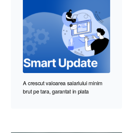
A crescut valoarea salariului minim
Tot ce
brut pe tara, garantat in plata
despr