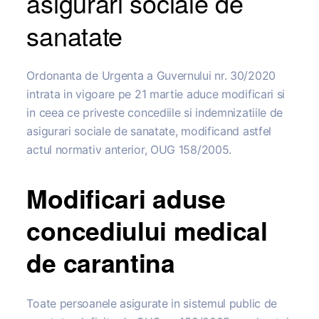
asigurari sociale de
sanatate
Ordonanta de Urgenta a Guvernului nr. 30/2020
intrata in vigoare pe 21 martie aduce modificari si
in ceea ce priveste concediile si indemnizatiile de
asigurari sociale de sanatate, modificand astfel
actul normativ anterior, OUG 158/2005.
Modificari aduse
concediului medical
de carantina
Toate persoanele asigurate in sistemul public de