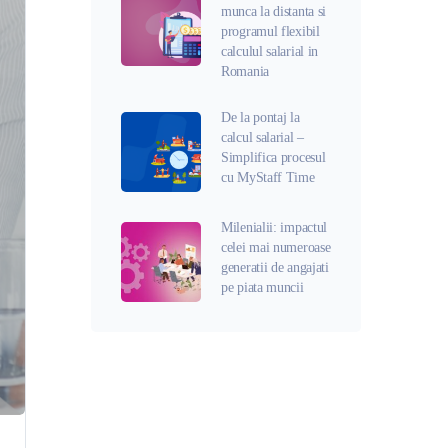
munca la distanta si
programul flexibil
calculul salarial in
Romania
De la pontaj la
calcul salarial –
Simplifica procesul
cu MyStaff Time
Milenialii: impactul
celei mai numeroase
generatii de angajati
pe piata muncii